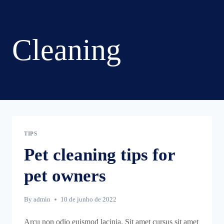
Skip
to
Cleaning
content
TIPS
Pet cleaning tips for
pet owners
By
admin
10 de junho de 2022
Arcu non odio euismod lacinia. Sit amet cursus sit amet