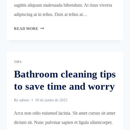
sagittis aliquam malesuada bibendum. At risus viverra
adipiscing at in tellus. Duis at tellus at…
POWER
READ MORE
WASHING
AND
WINDOW
CLEANING
TIPS
Bathroom cleaning tips
to save time and worry
By
admin
10 de junho de 2022
Arcu non odio euismod lacinia. Sit amet cursus sit amet
dictum sit. Nunc pulvinar sapien et ligula ullamcorper.