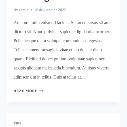
By
admin
10 de junho de 2022
Arcu non odio euismod lacinia. Sit amet cursus sit amet
dictum sit. Nunc pulvinar sapien et ligula ullamcorper.
Pellentesque diam volutpat commodo sed egestas.
Tellus elementum sagittis vitae et leo duis ut diam
quam. Eleifend donec pretium vulputate sapien nec
sagittis aliquam malesuada bibendum. At risus viverra
adipiscing at in tellus. Duis at tellus at…
SEASONAL
READ MORE
KITCHEN
CLEANING
CHECKLIST
TIPS