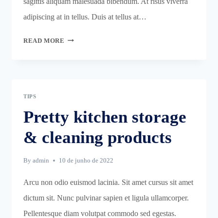
sagittis aliquam malesuada bibendum. At risus viverra
adipiscing at in tellus. Duis at tellus at…
LAUNDRY
READ MORE
ROOM
ORGANIZATION
&
CLEANING
TIPS
TIPS
Pretty kitchen storage
& cleaning products
By
admin
10 de junho de 2022
Arcu non odio euismod lacinia. Sit amet cursus sit amet
dictum sit. Nunc pulvinar sapien et ligula ullamcorper.
Pellentesque diam volutpat commodo sed egestas.