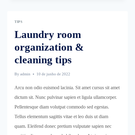
–
20
ITEMS
TIPS
TO
SPRING
Laundry room
CLEAN
organization &
cleaning tips
By
admin
10 de junho de 2022
Arcu non odio euismod lacinia. Sit amet cursus sit amet
dictum sit. Nunc pulvinar sapien et ligula ullamcorper.
Pellentesque diam volutpat commodo sed egestas.
Tellus elementum sagittis vitae et leo duis ut diam
quam. Eleifend donec pretium vulputate sapien nec