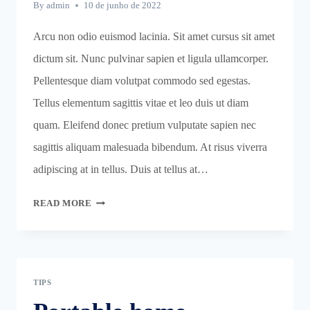
By
admin
10 de junho de 2022
Arcu non odio euismod lacinia. Sit amet cursus sit amet
dictum sit. Nunc pulvinar sapien et ligula ullamcorper.
Pellentesque diam volutpat commodo sed egestas.
Tellus elementum sagittis vitae et leo duis ut diam
quam. Eleifend donec pretium vulputate sapien nec
sagittis aliquam malesuada bibendum. At risus viverra
adipiscing at in tellus. Duis at tellus at…
MASTER
READ MORE
BEDROOM
ORGANIZATION
&
CLEANING
TIPS
TIPS