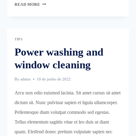
THE
READ MORE
BEST
KITCHEN
CLEANING
TIPS
TIPS
AND
TRICKS
Power washing and
window cleaning
By
admin
10 de junho de 2022
Arcu non odio euismod lacinia. Sit amet cursus sit amet
dictum sit. Nunc pulvinar sapien et ligula ullamcorper.
Pellentesque diam volutpat commodo sed egestas.
Tellus elementum sagittis vitae et leo duis ut diam
quam. Eleifend donec pretium vulputate sapien nec