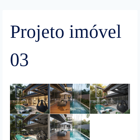
Skip
to
Projeto imóvel
content
03